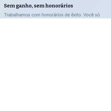
Sem ganho, sem honorários
Trabalhamos com honorários de êxito. Você só
paga se ganharmos o seu caso.
Mais de 45 anos de experiência
Nossa vasta experiência nos permite saber como
maximizar sua remuneração.
Histórico comprovado
Recuperamos com sucesso milhões de dólares
para nossos clientes.