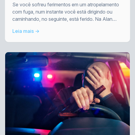
Danbury
Se você sofreu ferimentos em um atropelamento
com fuga, num instante você está dirigindo ou
caminhando, no seguinte, está ferido. Na Alan
Barry & Associates, ajudamos as vítimas a obter
Leia mais →
respostas e a receber indenização.