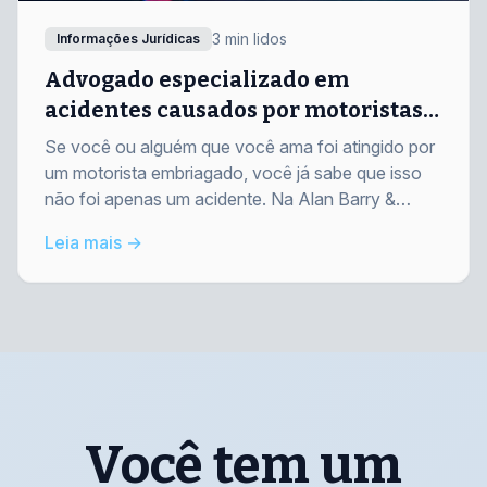
3 min lidos
Informações Jurídicas
Advogado especializado em
acidentes causados por motoristas
embriagados em Danbury, CT | Sem
Se você ou alguém que você ama foi atingido por
custos iniciais
um motorista embriagado, você já sabe que isso
não foi apenas um acidente. Na Alan Barry &
Associates, lutamos para garantir que as vítimas
Leia mais →
recebam justiça.
Você tem um