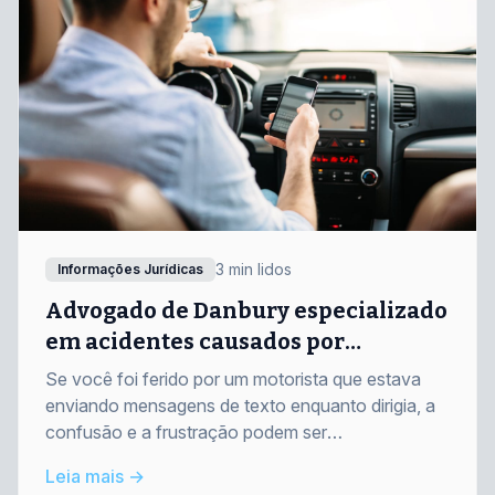
3 min lidos
Informações Jurídicas
Advogado de Danbury especializado
em acidentes causados por
mensagens de texto ao volante
Se você foi ferido por um motorista que estava
enviando mensagens de texto enquanto dirigia, a
confusão e a frustração podem ser
avassaladoras. Na Alan Barry & Associates,
Leia mais →
ajudamos as vítimas a se recuperarem física,