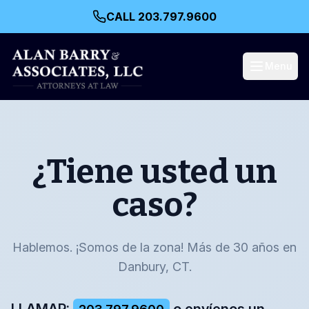
CALL 203.797.9600
Menu
¿Tiene usted un
caso?
Hablemos. ¡Somos de la zona! Más de 30 años en
Danbury, CT.