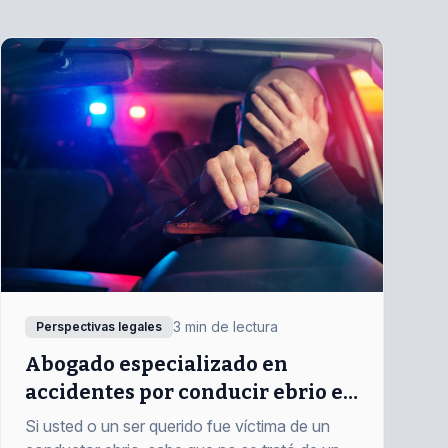
3 min de lectura
Perspectivas legales
Abogado especializado en
accidentes por conducir ebrio en
Danbury, CT | Si no gana, no paga
Si usted o un ser querido fue víctima de un