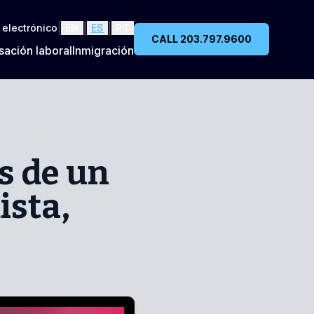
|
|
|
 electrónico
EN
ES
PT
CALL 203.797.9600
ación laboral
Inmigración
s de un
ista,