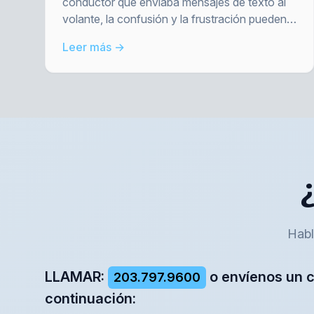
mientras se conduce
conductor que enviaba mensajes de texto al
volante, la confusión y la frustración pueden
ser abrumadoras. En Alan Barry & Associates,
Leer más →
ayudamos a las víctimas a recuperarse física,
emocional y económicamente.
Habl
LLAMAR:
o envíenos un c
203.797.9600
continuación: