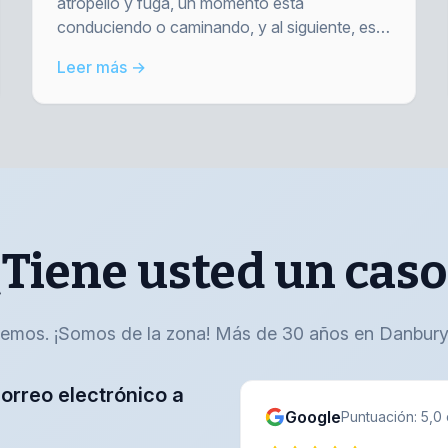
atropello y fuga, un momento está
conduciendo o caminando, y al siguiente, está
lesionado. En Alan Barry & Associates,
Leer más →
ayudamos a las víctimas a obtener respuestas
y una indemnización.
¿Tiene usted un caso
emos. ¡Somos de la zona! Más de 30 años en Danbury
orreo electrónico a
Google
Puntuación: 5,0