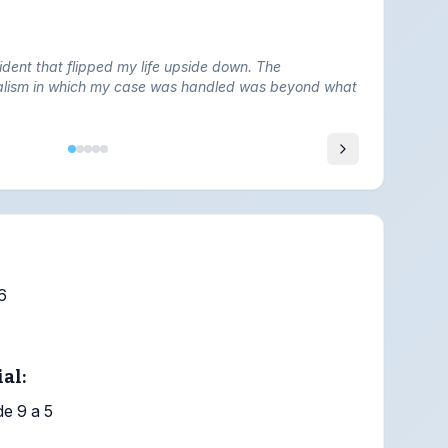
cident that flipped my life upside down. The
nalism in which my case was handled was beyond what
6
al:
de 9 a 5