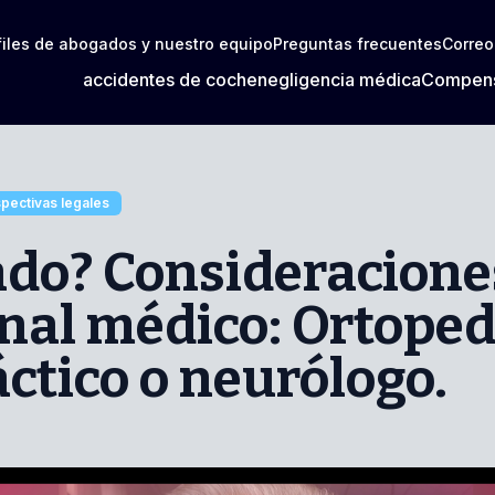
files de abogados y nuestro equipo
Preguntas frecuentes
Correo
accidentes de coche
negligencia médica
Compens
pectivas legales
ado? Consideracione
nal médico: Ortoped
ctico o neurólogo.