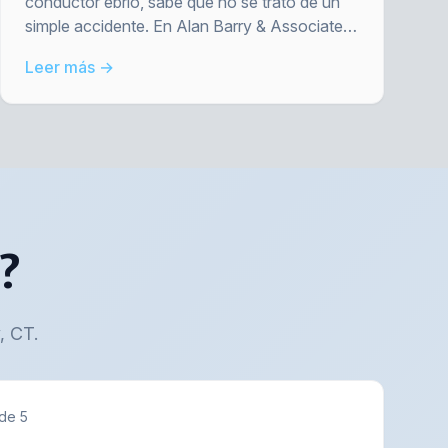
conductor ebrio, sabe que no se trató de un
simple accidente. En Alan Barry & Associates,
luchamos para que las víctimas obtengan
Leer más →
justicia.
?
, CT.
 de 5