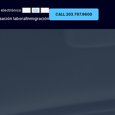
|
|
|
 electrónico
EN
ES
PT
CALL 203.797.9600
ación laboral
Inmigración