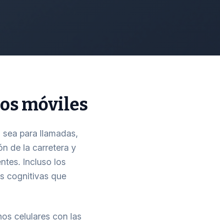
nos móviles
a sea para llamadas,
ón de la carretera y
ntes. Incluso los
es cognitivas que
nos celulares con las