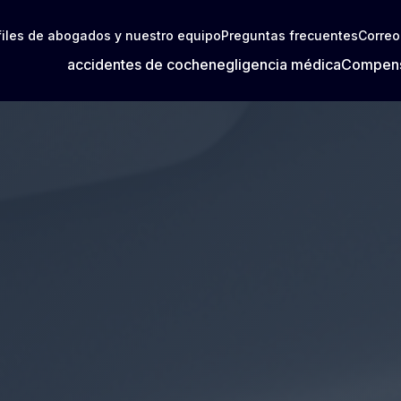
files de abogados y nuestro equipo
Preguntas frecuentes
Correo
accidentes de coche
negligencia médica
Compens